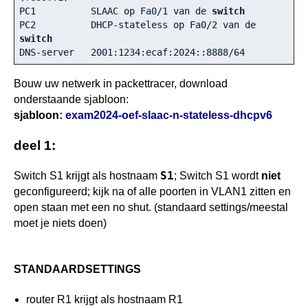
PC1          SLAAC op Fa0/
1
 van de 
switch
PC2          DHCP-stateless op Fa0/
2
 van de 
switch
DNS-server   
2001
:
1234
:ecaf:
2024
::
8888
/
64
Bouw uw netwerk in packettracer, download
onderstaande sjabloon:
sjabloon:
exam2024-oef-slaac-n-stateless-dhcpv6
deel 1:
S1
Switch S1 krijgt als hostnaam
; Switch S1 wordt
niet
geconfigureerd; kijk na of alle poorten in VLAN1 zitten en
open staan met een no shut. (standaard settings/meestal
moet je niets doen)
STANDAARDSETTINGS
router R1 krijgt als hostnaam R1