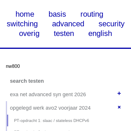
home
basis
routing
switching
advanced
security
overig
testen
english
nw800
Skip
search testen
to
Main
+
exa net advanced syn gent 2026
Content
+
(1) OSPF-routing + ip-helper 4 subnets
opgelegd werk avo2 voorjaar 2024
(2) ssh-via vlan-to-switch-n-router
PT-opdracht 1: slaac / stateless DHCPv6
(3) NAT-DNAT-from-scratch