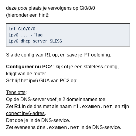
deze
pool
plaats je vervolgens op Gi0/0/0
(hieronder een hint):
int Gi0/0/0

ipv6 ... -flag

ipv6 dhcp server SLESS
Sla de config van R1 op, en save je PT oefening.
Configureer nu PC2
: kijk of je een stateless-config,
krijgt van de router.
Schrijf het ipv6 GUA van PC2 op:
Tenslotte
:
Op de DNS-server voef je 2 domeinnamen toe:
r1.examen.net
Zet
R1
in de dns met als naam
, en zijn
correct ipv6-adres
.
Dat doe je in de DNS-service.
dns.examen.net
Zet eveneens
in de DNS-service.