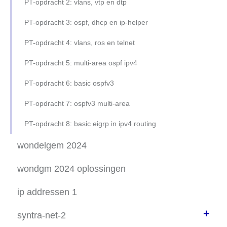
PT-opdracht 2: vlans, vtp en dtp
(4) subnetting OSPF / vlan ROS /
PT-opdracht 3: ospf, dhcp en ip-helper
(5) SLAAC -- stateless DHCPv6
PT-opdracht 4: vlans, ros en telnet
(6) subnetting en ospf (2)
PT-opdracht 5: multi-area ospf ipv4
(7) ipv4 vraagjes
PT-opdracht 6: basic ospfv3
(8) ipv6 ndp 1/2
PT-opdracht 7: ospfv3 multi-area
(9 - 10) trblshoot (oefening 9 en 10)
PT-opdracht 8: basic eigrp in ipv4 routing
wondelgem 2024
wondgm 2024 oplossingen
ip addressen 1
+
syntra-net-2