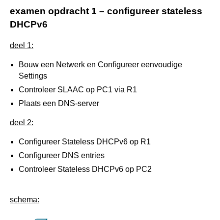
examen opdracht 1 – configureer stateless
interconnexion opgelegd werk 2019
test 01 (dag2) - di 08-01-2019
test (dag4) 31/10/2018
DHCPv6
tentamen (dag 10) - 15/01/2018
deel 1:
test 07 (dag8) - 11/01/2018
Bouw een Netwerk en Configureer eenvoudige
test 06 (dag7) - 09/01/2018
Settings
Controleer SLAAC op PC1 via R1
test 05 (dag6) - 22/12/2017
Plaats een DNS-server
test 04 (dag5) - 21/12/2017
deel 2:
test 03 (dag4) - 19/12/2017
Configureer Stateless DHCPv6 op R1
test 02 (dag3) - 18/12/2017
Configureer DNS entries
Controleer Stateless DHCPv6 op PC2
test 01 (dag2) - 14/12/2017
asse 12/2017 sysbh
schema: