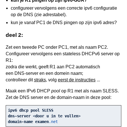
kun je R1 pingen op zijn ipv6-GUA?
configureer vervolgens een correcte ipv6 configuratie
op de DNS (zie adrestabel).
kun je vanaf PC1 de DNS pingen op zijn ipv6 adres?
deel 2:
Zet een tweede PC onder PC1, met als naam PC2.
Configureer vervolgens een stateless DHCPv6 server op
R1:
zodra die werkt, geeft R1 aan PC2 automatisch
een DNS-server en een domein naam;
controlleer dit
straks
, volg
eerst de instructies
...
Maak een IPv6 DHCP
pool
op R1 met als naam SLESS.
Zet de DNS server en de domain-naam in deze pool:
ipv6
dhcp
pool
SLESS
dns-server
 <
door
u
in
te
vullen
domain-name
examen
.net