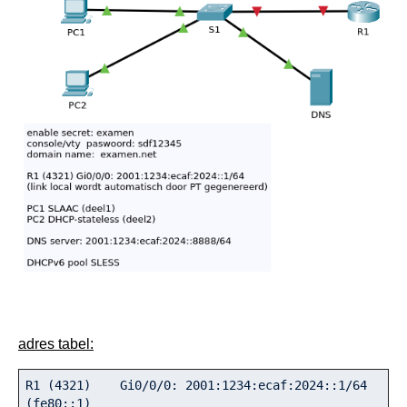
adres tabel:
R1 (
4321
)    Gi0/
0
/
0
: 
2001
:
1234
:ecaf:
2024
::
1
/
64
(fe80::
1
)
