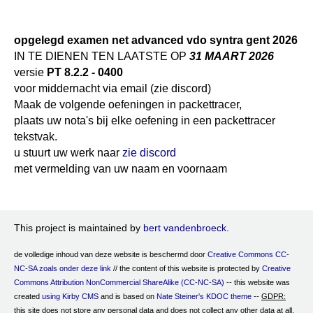
test (dag4) 14/6/19
opgelegde oef. voorjaar 2016
interconnection avo3 8-9/2020
test 02 (dag3) - do 10-01-2019
test (dag6) 13/11/2018
opgelegd examen net advanced vdo syntra gent 2026
interconnexion opgelegd werk 2019
test 01 (dag2) - di 08-01-2019
test (dag4) 31/10/2018
IN TE DIENEN TEN LAATSTE OP
31 MAART 2026
versie
PT 8.2.2 - 0400
tentamen (dag 10) - 15/01/2018
voor middernacht via email (zie discord)
Maak de volgende oefeningen in packettracer,
test 07 (dag8) - 11/01/2018
plaats uw nota's bij elke oefening in een packettracer
test 06 (dag7) - 09/01/2018
tekstvak.
u stuurt uw werk naar
zie discord
test 05 (dag6) - 22/12/2017
met vermelding van uw naam en voornaam
test 04 (dag5) - 21/12/2017
test 03 (dag4) - 19/12/2017
This project is maintained by
bert vandenbroeck
.
test 02 (dag3) - 18/12/2017
de volledige inhoud van deze website is beschermd door
Creative Commons CC-
NC-SA zoals onder deze link
// the content of this website is protected by
Creative
test 01 (dag2) - 14/12/2017
Commons Attribution NonCommercial ShareAlike (CC-NC-SA)
-- this website was
created
using Kirby CMS
and is based on
Nate Steiner's
KDOC theme
--
GDPR:
asse 12/2017 sysbh
this site does not store any personal data and does not collect any other data at all.