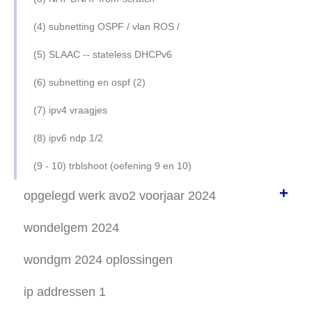
(4) subnetting OSPF / vlan ROS /
(5) SLAAC -- stateless DHCPv6
(6) subnetting en ospf (2)
(7) ipv4 vraagjes
(8) ipv6 ndp 1/2
(9 - 10) trblshoot (oefening 9 en 10)
+
opgelegd werk avo2 voorjaar 2024
PT-opdracht 1: slaac / stateless DHCPv6
wondelgem 2024
PT-opdracht 2: vlans, vtp en dtp
wondgm 2024 oplossingen
PT-opdracht 3: ospf, dhcp en ip-helper
ip addressen 1
PT-opdracht 4: vlans, ros en telnet