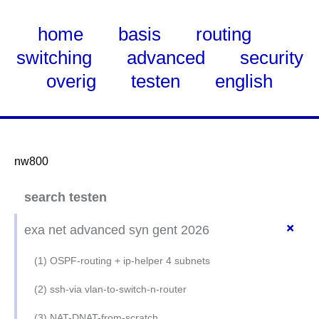
home
basis
routing
switching
advanced
security
overig
testen
english
nw800
Skip
search testen
to
Main
+
exa net advanced syn gent 2026
Content
(1) OSPF-routing + ip-helper 4 subnets
(2) ssh-via vlan-to-switch-n-router
(3) NAT-DNAT-from-scratch