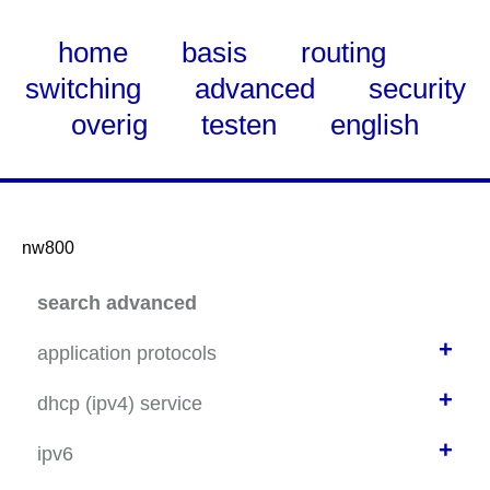
home
basis
routing
switching
advanced
security
overig
testen
english
nw800
Skip
search advanced
to
Main
+
application protocols
Content
+
inleiding
dhcp (ipv4) service
DNS werking
+
dhcpv4 op cisco router
ipv6
telnet