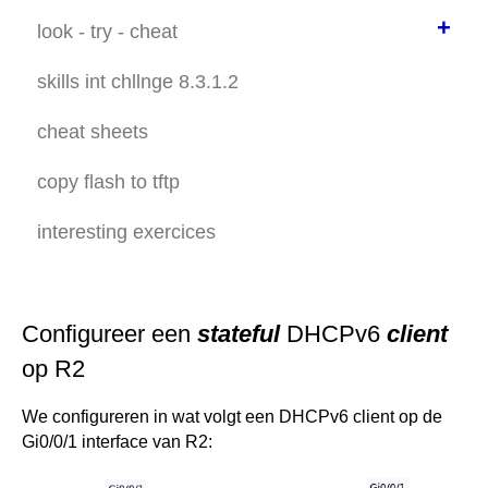
oef. ipv6 reeks 2
trblshoot 3 switches in VLAN
+
look - try - cheat
lab NDP (1) -- your network
trblshoot-VLAN-n-SSH
version1-2024
skills int chllnge 8.3.1.2
lab NDP (2) -- remote network
troubleshoot inter vlan 1
cheat sheets
troubleshoot inter vlan 2
copy flash to tftp
troubleshoot SSH
interesting exercices
basic config NAT n DHCP
troubleshoot NAT n DHCP
troubleshoot OSPFv3
Configureer een
stateful
DHCPv6
client
op R2
We configureren in wat volgt een DHCPv6 client op de
Gi0/0/1 interface van R2: