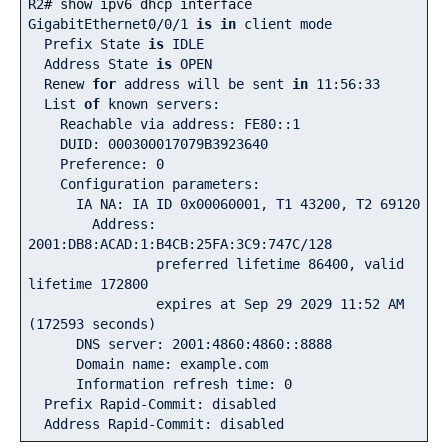
R2
# show ipv6 dhcp interface
GigabitEthernet0/
0
/
1
is
in
 client mode

  Prefix State 
is
 IDLE

  Address State 
is
 OPEN

  Renew 
for
 address will be sent 
in
11
:
56
:
33
  List 
of
 known servers:

    Reachable via address: FE80::
1
    DUID: 
000300017079
B3923640

    Preference: 
0
    Configuration parameters:

      IA NA: IA ID 
0x00060001
, T1 
43200
, T2 
69120
        Address: 
2001
:DB8:ACAD:
1
:B4CB:
25
FA:
3
C9:
747
C/
128
                preferred lifetime 
86400
, valid 
lifetime 
172800
                expires at Sep 
29
2029
11
:
52
 AM 
(
172593
 seconds)

      DNS server: 
2001
:
4860
:
4860
::
8888
      Domain name: example.com

      Information refresh time: 
0
  Prefix Rapid-Commit: disabled

  Address Rapid-Commit: disabled