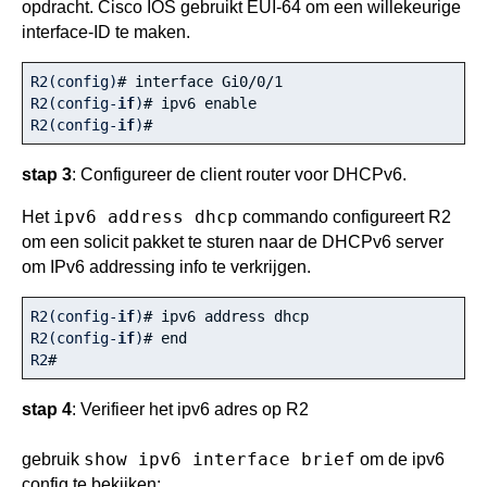
opdracht. Cisco IOS gebruikt EUI-64 om een willekeurige
interface-ID te maken.
R2(config)
# interface Gi0/0/1
R2(config-
if
)
# ipv6 enable
R2(config-
if
)
# 
stap 3
: Configureer de client router voor DHCPv6.
ipv6 address dhcp
Het
commando configureert R2
om een solicit pakket te sturen naar de DHCPv6 server
om IPv6 addressing info te verkrijgen.
R2(config-
if
)
# ipv6 address dhcp
R2(config-
if
)
# end
R2
#
stap 4
: Verifieer het ipv6 adres op R2
show ipv6 interface brief
gebruik
om de ipv6
config te bekijken: