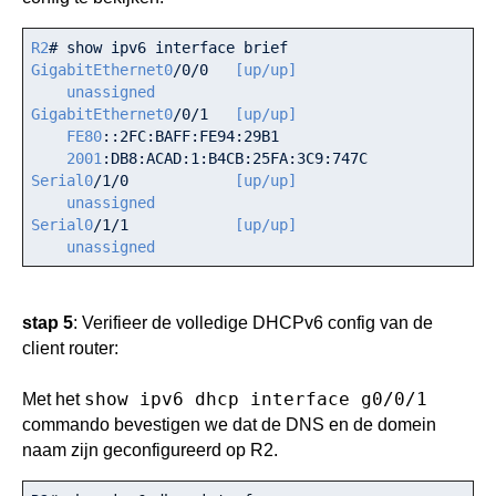
R2
GigabitEthernet0
/0/0  
 [up/up]
unassigned
GigabitEthernet0
/0/1  
 [up/up]
FE80
::2FC:BAFF:FE94:29B1

2001
Serial0
/1/0           
 [up/up]
unassigned
Serial0
/1/1           
 [up/up]
unassigned
stap 5
: Verifieer de volledige DHCPv6 config van de
client router:
show ipv6 dhcp interface g0/0/1
Met het
commando bevestigen we dat de DNS en de domein
naam zijn geconfigureerd op R2.