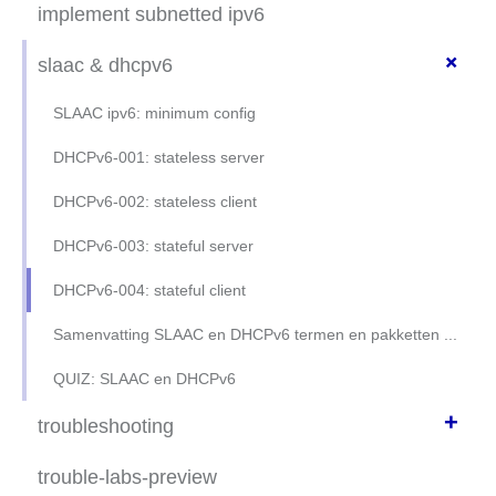
dhcpv4 op cisco switch
ipv6 inleiding
implement subnetted ipv6
mail protocols SMTP/POP/IMAP
dhcp relay-agent (voorbeeld)
ipv6 instellen
+
slaac & dhcpv6
FTP anonymous
PT -- dhcp-relay + ospf oefening
PT: ipv6 instellen
SLAAC ipv6: minimum config
FTP met login
LAB/PT - ospf + dhcp - relay- agent
ipv6: link local FE80::1
DHCPv6-001: stateless server
FTP inner workings
DEMO dhcp-v4 vlans en ROS
ipv6 @home
DHCPv6-002: stateless client
FTP appendix
DHCP VLAN R-O-S
ipv6 @home experiments
DHCPv6-003: stateful server
DHCP VLAN R-O-S oplossing
ipv6 lab 1
DHCPv6-004: stateful client
ipv6 adressen
Samenvatting SLAAC en DHCPv6 termen en pakketten ...
ipv6 netmask
QUIZ: SLAAC en DHCPv6
ipv6 address types
+
troubleshooting
oef. ipv6 reeks 1
trblshoot DHCP-relay agent
trouble-labs-preview