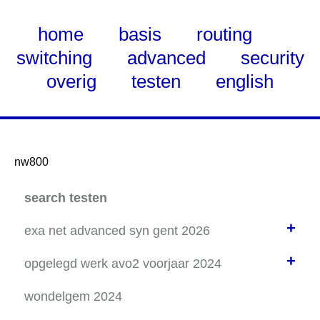
home
basis
routing
switching
advanced
security
overig
testen
english
nw800
Skip
search testen
to
Main
+
exa net advanced syn gent 2026
Content
+
(1) OSPF-routing + ip-helper 4 subnets
opgelegd werk avo2 voorjaar 2024
(2) ssh-via vlan-to-switch-n-router
PT-opdracht 1: slaac / stateless DHCPv6
wondelgem 2024
(3) NAT-DNAT-from-scratch