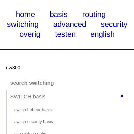
home
basis
routing
switching
advanced
security
overig
testen
english
nw800
Skip
search switching
to
Main
+
SWITCH basis
Content
switch beheer basis
switch security basis
ssh switch config