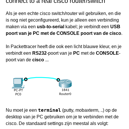
connect to a real cisco router/switch
labo vlans & routing 2019
Als je een echte cisco switch/router wil gebruiken, en die
is nog niet geconfigureerd, kun je alleen een verbinding
maken via een
usb-to-serial
kabel; je verbindt een
USB
poort van je PC met de CONSOLE poort van de cisco
.
In Packettracer heeft die ook een licht blauwe kleur, en je
verbindt een
RS232
-poort van je
PC
met de
CONSOLE
-
poort van de
cisco
...
terminal
Nu moet je een
(putty, mobaxterm, ..) op de
desktop van je PC gebruiken om je te verbinden met de
cisco. De standaard settings zijn meestal als volgt: